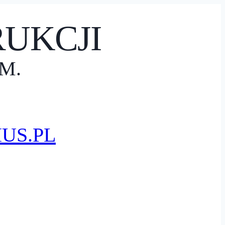
UKCJI
M.
US.PL